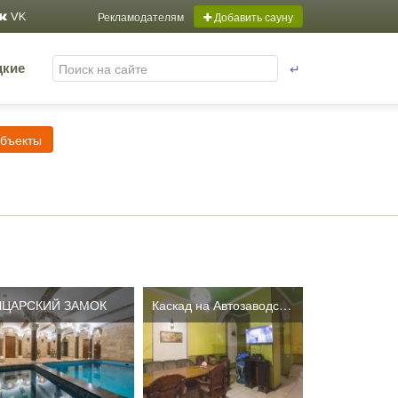
Рекламодателям
Добавить сауну
VK
↵
цкие
объекты
ЦАРСКИЙ ЗАМОК
Каскад на Автозаводской