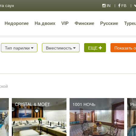
та саун
IN
FB
Недорогие
На двоих
VIP
Финские
Русские
Туре
Тип парилки
Вместимость
ЕЩЕ
Показать 
ской
CRISTAL & MOЁТ
1001 НОЧЬ
РЫ