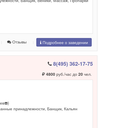
лежности, Банщик, Веники, Массаж, Пропарки
Отзывы
Подробнее о заведении
8(495) 362-17-75
4800
руб./час до
20
чел.
ев☎️)
Банные принадлежности, Банщик, Кальян