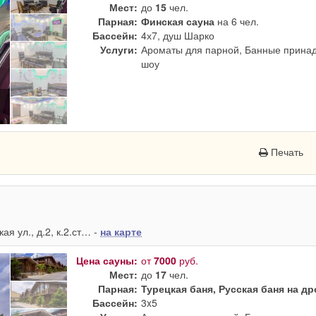
Мест:
до
15
чел.
Парная:
Финская сауна
на 6 чел.
Бассейн:
4х7, душ Шарко
Услуги:
Ароматы для парной, Банные принад
шоу
Печать
я ул., д.2, к.2.ст… -
на карте
Цена сауны:
от
7000
руб.
Мест:
до
17
чел.
Парная:
Турецкая баня, Русская баня на д
Бассейн:
3x5