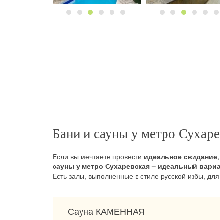
Бани и сауны у метро Сухаре
Если вы мечтаете провести
идеальное свидание
сауны у метро Сухаревская – идеальный вариа
Есть залы, выполненные в стиле русской избы, дл
корпоративов и сауны на двоих, в которых все дыш
В саунах у метро Сухаревская готовы исполнить 
Сауна КАМЕННАЯ
приключением.