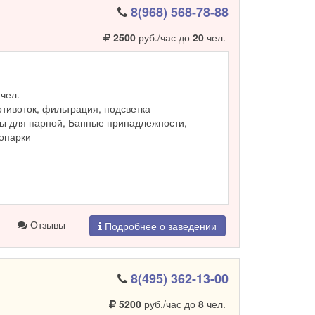
8(968) 568-78-88
2500
руб./час до
20
чел.
чел.
ротивоток, фильтрация, подсветка
ы для парной, Банные принадлежности,
ропарки
Отзывы
Подробнее о заведении
8(495) 362-13-00
5200
руб./час до
8
чел.