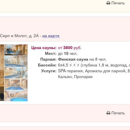
Печать
Серп и Молот, д. 2А -
на карте
Цена сауны:
от
3800
руб.
Мест:
до
10
чел.
Парная:
Финская сауна
на 8 чел.
Бассейн:
6x4,5 ⚡ ⚡ ⚡ (глубина 1,8 м, водопад, 
Услуги:
SPA-терапия, Ароматы для парной, 
Кальян, Пропарки
Печать