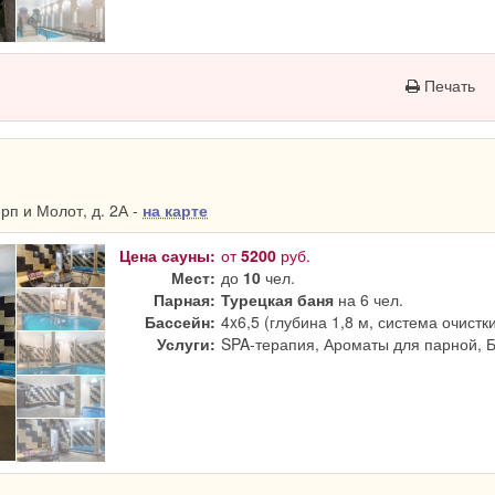
Печать
п и Молот, д. 2А -
на карте
Цена сауны:
от
5200
руб.
Мест:
до
10
чел.
Парная:
Турецкая баня
на 6 чел.
Бассейн:
4x6,5 (глубина 1,8 м, система очистк
Услуги:
SPA-терапия, Ароматы для парной, 