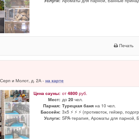
Услуги:
Ароматы для парной, Банные принад
Печать
Серп и Молот, д. 2А -
на карте
Цена сауны:
от
4800
руб.
Мест:
до
20
чел.
Парная:
Турецкая баня
на 10 чел.
Бассейн:
3х5 ⚡ ⚡ ⚡ (противоток, гейзер, подогр
Услуги:
SPA-терапия, Ароматы для парной, 