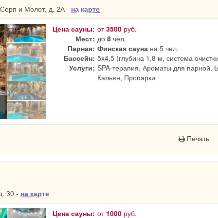
Серп и Молот, д. 2А -
на карте
Цена сауны:
от
3500
руб.
Мест:
до
8
чел.
Парная:
Финская сауна
на 5 чел.
Бассейн:
5x4,5 (глубина 1,8 м, система очистк
Услуги:
SPA-терапия, Ароматы для парной, 
Кальян, Пропарки
Печать
. 30 -
на карте
Цена сауны:
от
1000
руб.