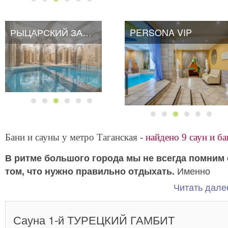
РЫЦАРСКИЙ ЗАМОК
PERSONA VIP
Бани и сауны у метро Таганская -
найдено 9 саун и ба
В ритме большого города мы не всегда помним 
Именно
том, что нужно правильно отдыхать.
поэтому постоянными спутниками современного
Читать далее
москвича является стресс, усталость и недостаток
энергии.
в этой ситуации –
Лучшее решение
Сауна 1-й ТУРЕЦКИЙ ГАМБИТ
отправиться в выходные в сауны у метро