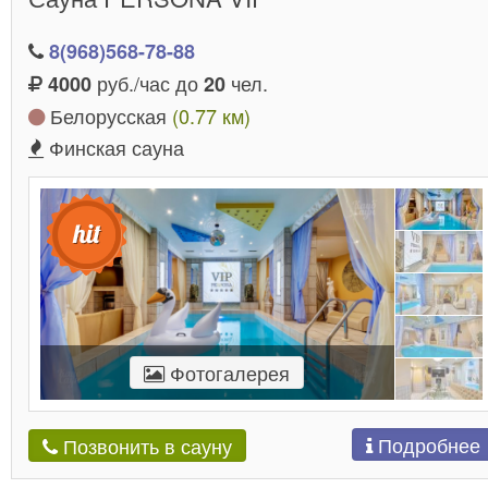
8(968)568-78-88
руб./час до
чел.
4000
20
Белорусская
(0.77 км)
Финская сауна
Фотогалерея
Подробнее
Позвонить в сауну