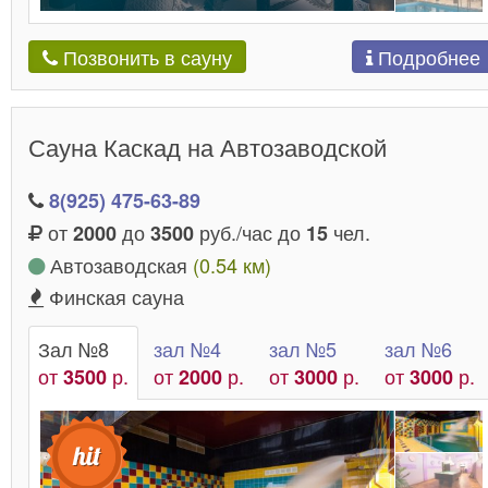
Подробнее
Позвонить в сауну
Сауна Каскад на Автозаводской
8(925) 475-63-89
от
до
руб./час до
чел.
2000
3500
15
Автозаводская
(0.54 км)
Финская сауна
Зал №8
зал №4
зал №5
зал №6
от
р.
от
р.
от
р.
от
р.
3500
2000
3000
3000