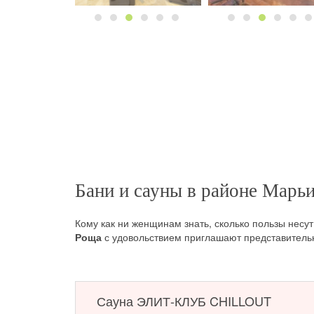
Бани и сауны в районе Марь
Кому как ни женщинам знать, сколько пользы нес
Роща
с удовольствием приглашают представительн
Вообще, сегодня среди милых дам посещение
сау
чтобы вдоволь пощебетать о своих делах и заботах
караоке, послушать музыку и поплавать в
бассейне
Сауна ЭЛИТ-КЛУБ CHILLOUT