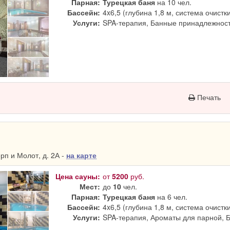
Парная:
Турецкая баня
на 10 чел.
Бассейн:
4x6,5 (глубина 1,8 м, система очистк
Услуги:
SPA-терапия, Банные принадлежност
Печать
п и Молот, д. 2А -
на карте
Цена сауны:
от
5200
руб.
Мест:
до
10
чел.
Парная:
Турецкая баня
на 6 чел.
Бассейн:
4x6,5 (глубина 1,8 м, система очистк
Услуги:
SPA-терапия, Ароматы для парной, 