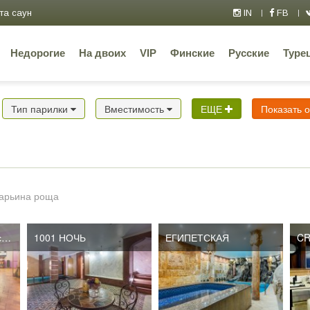
та саун
IN
FB
Недорогие
На двоих
VIP
Финские
Русские
Туре
Тип парилки
Вместимость
ЕЩЕ
Показать 
марьина роща
Каскад на Автозаводской
1001 НОЧЬ
ЕГИПЕТСКАЯ
CR