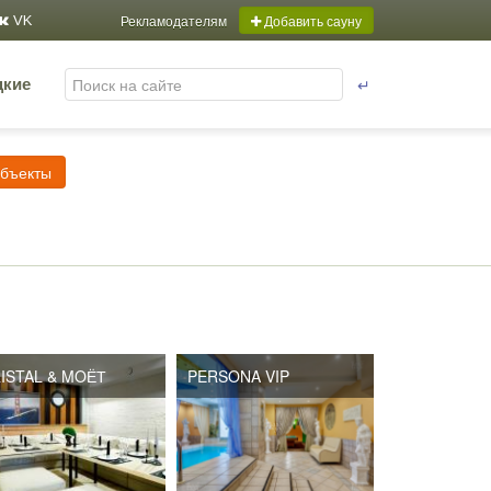
Рекламодателям
Добавить сауну
VK
↵
цкие
объекты
ISTAL & MOЁТ
PERSONA VIP