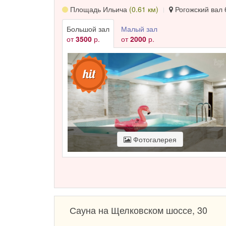
Именно поэтому двери
саун в районе Марьина 
Площадь Ильича
(0.61 км)
Рогожский вал 6
прекрасных клиенток.
Большой зал
Малый зал
от
3500
р.
от
2000
р.
Фотогалерея
Сауна на Щелковском шоссе, 30