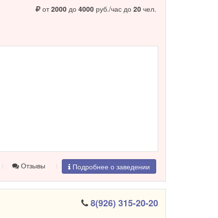
й персонал готов выполнить все пожелания своих
от
2000
до
4000
руб./час до
20
чел.
Отзывы
Подробнее о заведении
8(926) 315-20-20