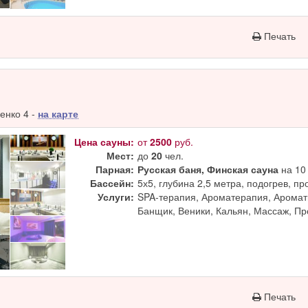
Печать
енко 4 -
на карте
Цена сауны:
от
2500
руб.
Мест:
до
20
чел.
Парная:
Русская баня, Финская сауна
на 10 
Бассейн:
5х5, глубина 2,5 метра, подогрев, п
Услуги:
SPA-терапия, Ароматерапия, Аромат
Банщик, Веники, Кальян, Массаж, П
Печать