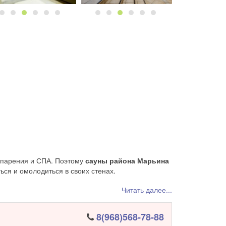
с парения и СПА. Поэтому
сауны района Марьина
ся и омолодиться в своих стенах.
одят в банные заведения
большой компанией
,
Читать далее...
 отдых. Ведь девушки очень любят спеть в
8(968)568-78-88