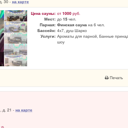
. 30 -
на карте
Цена сауны:
от
1000
руб.
Мест:
до
15
чел.
Парная:
Финская сауна
на 6 чел.
Бассейн:
4х7, душ Шарко
Услуги:
Ароматы для парной, Банные принад
шоу
Печать
 д. 21 -
на карте
0
р.