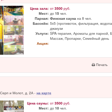
Цена зала:
от
3500
руб.
Мест:
до
15
чел.
Парная:
Финская сауна
на 8 чел.
Бассейн:
5x5 (противоток, фильтрация, водопад
джакузи
Услуги:
SPA-терапия, Ароматы для парной, 
Массаж, Пропарки, Семейный день
Акция:
Печать
Серп и Молот, д. 2А -
на карте
Цена сауны:
от
3500
руб.
Мест:
до
10
чел.