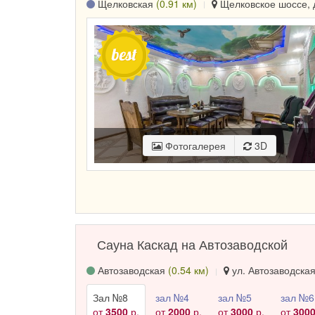
Щелковская
(0.91 км)
Щелковское шоссе, д
Фотогалерея
3D
Сауна Каскад на Автозаводской
Автозаводская
(0.54 км)
ул. Автозаводская,
Зал №8
зал №4
зал №5
зал №6
от
3500
р.
от
2000
р.
от
3000
р.
от
300