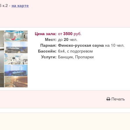
Роща
всегда гостеприимно распахнуты. А грамотный обслуживающи
 к.2 -
на карте
Цена зала:
от
3500
руб.
Мест:
до
20
чел.
Парная:
Финско-русская сауна
на 10 чел.
Бассейн:
6х4, с подогревом
Услуги:
Банщик, Пропарки
Печать