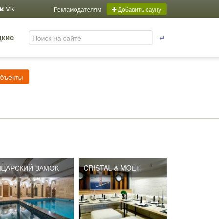
Рекламодателям
Добавить сауну
VK
↵
цкие
объекты
ЦАРСКИЙ ЗАМОК
CRISTAL & MOЁТ