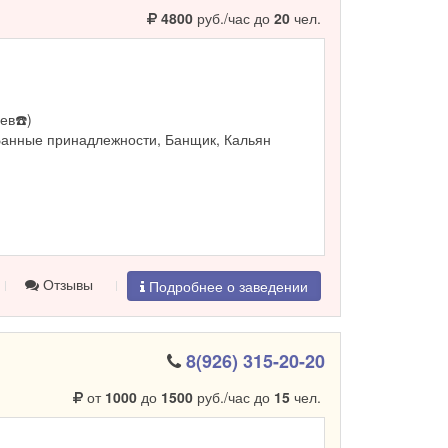
4800
руб./час до
20
чел.
ев☎️)
Банные принадлежности, Банщик, Кальян
Отзывы
Подробнее о заведении
8(926) 315-20-20
от
1000
до
1500
руб./час до
15
чел.