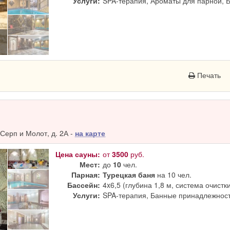
Услуги:
SPA-терапия, Ароматы для парной, 
Печать
Серп и Молот, д. 2А -
на карте
Цена сауны:
от
3500
руб.
Мест:
до
10
чел.
Парная:
Турецкая баня
на 10 чел.
Бассейн:
4x6,5 (глубина 1,8 м, система очистк
Услуги:
SPA-терапия, Банные принадлежност