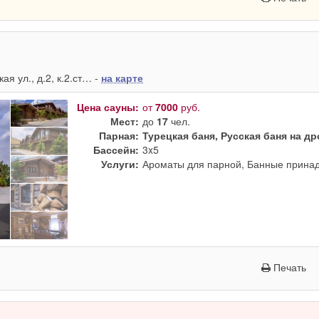
я ул., д.2, к.2.ст… -
на карте
Цена сауны:
от
7000
руб.
Мест:
до
17
чел.
Парная:
Турецкая баня, Русская баня на д
Бассейн:
3x5
Услуги:
Ароматы для парной, Банные принад
Печать