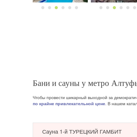
Бани и сауны у метро Алтуф
Чтобы провести шикарный выходной за демократич
по крайне привлекательной цене
.
В нашем катал
Посетите сауны на метро Алтуфьево со своей втор
такого отдыха, ведь мы делаем все, чтобы наши г
и бар
, а так же услуги массажистов, спа-терапия, 
Сауна 1-й ТУРЕЦКИЙ ГАМБИТ