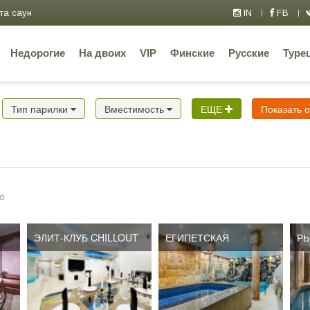
та саун
IN
FB
Недорогие
На двоих
VIP
Финские
Русские
Туре
Тип парилки
Вместимость
ЕЩЕ
Показать 
о
ЭЛИТ-КЛУБ CHILLOUT
ЕГИПЕТСКАЯ
РЫ