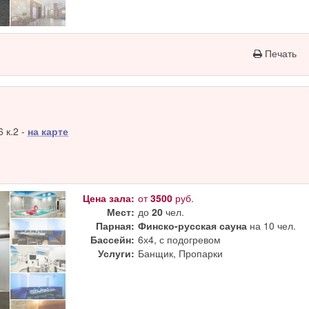
Печать
 к.2 -
на карте
Цена зала:
от
3500
руб.
Мест:
до
20
чел.
Парная:
Финско-русская сауна
на 10 чел.
Бассейн:
6х4, с подогревом
Услуги:
Банщик, Пропарки