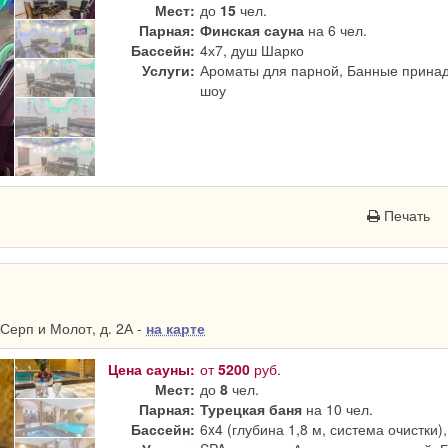
Мест:
до
15
чел.
Парная:
Финская сауна
на 6 чел.
Бассейн:
4х7, душ Шарко
Услуги:
Ароматы для парной, Банные принад
шоу
Печать
Серп и Молот, д. 2А -
на карте
Цена сауны:
от
5200
руб.
Мест:
до
8
чел.
Парная:
Турецкая баня
на 10 чел.
Бассейн:
6x4 (глубина 1,8 м, система очистки)