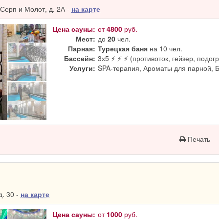
Серп и Молот, д. 2А -
на карте
Цена сауны:
от
4800
руб.
Мест:
до
20
чел.
Парная:
Турецкая баня
на 10 чел.
Бассейн:
3х5 ⚡ ⚡ ⚡ (противоток, гейзер, подогр
Услуги:
SPA-терапия, Ароматы для парной, 
Печать
. 30 -
на карте
Цена сауны:
от
1000
руб.