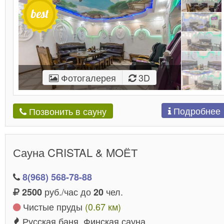
Фотогалерея
3D
Подробнее
Позвонить в сауну
Сауна CRISTAL & MOЁТ
8(968) 568-78-88
руб./час до
чел.
2500
20
Чистые пруды
(0.67 км)
Русская баня, Финская сауна