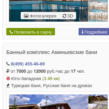
Фотогалерея
3D
Подробнее
Позвонить в сауну
Банный комплекс Аминьевские бани
8(499) 455-46-89
от
до
руб./час до
чел.
7000
12000
17
Юго-Западная
(3.48 км)
Турецкая баня, Русская баня на дровах