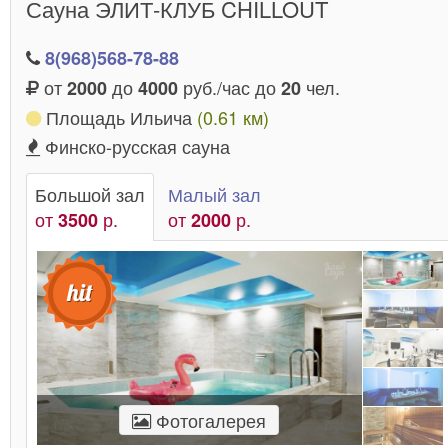
Сауна ЭЛИТ-КЛУБ CHILLOUT
Новогиреево дарят своим гостям положительное
настроение и шикарный отдых
круглосуточно
сем
8(968)568-78-88
дней в неделю.
от
до
руб./час до
чел.
2000
4000
20
Отдых в саунах из нашего каталога заключается не
Площадь Ильича
(0.61 км)
только в посещении прекрасных парилок,
Финско-русская сауна
выполненных по высшим стандартам, но так же в
дополнительных услугах и развлечениях, таких как
Большой зал
Малый зал
бассейны, массаж, ароматерапия,
бильярд
, караок
от
р.
от
р.
3500
2000
многое другое, чтобы ваш отдых был еще
насыщеннее.
Подарите своим близким шикарны
и они не
отдых в саунах у метро Новогиреево
останутся равнодушными.
Фотогалерея