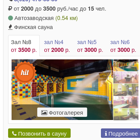
от
до
руб./час до
чел.
2000
3500
15
Автозаводская
(0.54 км)
Финская сауна
Зал №8
зал №4
зал №5
зал №6
от
р.
от
р.
от
р.
от
р.
3500
2000
3000
3000
Фотогалерея
Подробнее
Позвонить в сауну