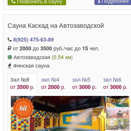
Подробнее
Позвонить в сауну
Сауна Каскад на Автозаводской
8(925) 475-63-89
от
до
руб./час до
чел.
2000
3500
15
Автозаводская
(0.54 км)
Финская сауна
Зал №8
зал №4
зал №5
зал №6
от
р.
от
р.
от
р.
от
р.
3500
2000
3000
3000