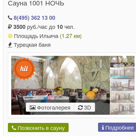
Сауна 1001 НОЧЬ
гостеприимные и уютные сауны в Печатниках.
, это как раз то, что нужно
Сауны в Печатниках
8(495) 362 13 00
после тяжелой рабочей недели. Тут можно отлично
руб./час до
чел.
3500
10
отдохнуть веселой
компанией
, от души попариться,
Площадь Ильича
(1.27 км)
опробовать вкусные блюда, искупаться в бассейне,
Турецкая баня
спеть в караоке, покурить кальян... А в некоторых
саунах даже предусмотрена красочная
стриптиз-
программа
, для настоящих ценителей прекрасного
Фотогалерея
3D
Подробнее
Позвонить в сауну