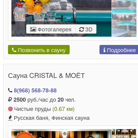
Фотогалерея
3D
Подробнее
Позвонить в сауну
Сауна CRISTAL & MOЁТ
8(968) 568-78-88
руб./час до
чел.
2500
20
Чистые пруды
(0.67 км)
Русская баня, Финская сауна