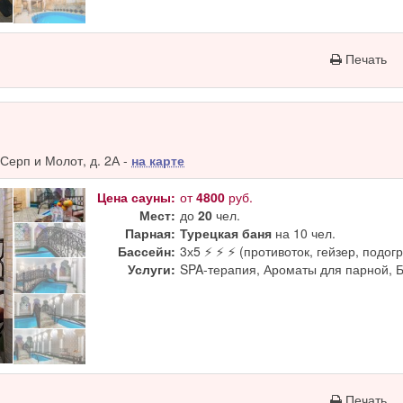
Печать
Серп и Молот, д. 2А -
на карте
Цена сауны:
от
4800
руб.
Мест:
до
20
чел.
Парная:
Турецкая баня
на 10 чел.
Бассейн:
3х5 ⚡ ⚡ ⚡ (противоток, гейзер, подогр
Услуги:
SPA-терапия, Ароматы для парной, 
Печать