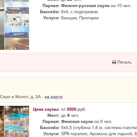
Парная:
Финско-русская сауна
на 10 чел.
Бассейн:
6х4, с подогревом
Услуги:
Банщик, Пропарки
Печать
Серп и Молот, д. 2А -
на карте
Цена сауны:
от
3500
руб.
Мест:
до
8
чел.
Парная:
Финская сауна
на 5 чел.
Бассейн:
5x4,5 (глубина 1,8 м, система очистк
Услуги:
SPA-терапия, Ароматы для парной, 