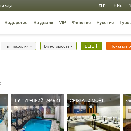
та саун
IN
FB
Недорогие
На двоих
VIP
Финские
Русские
Туре
Тип парилки
Вместимость
ЕЩЕ
Показать 
р
1-й ТУРЕЦКИЙ ГАМБИТ
CRISTAL & MOЁТ