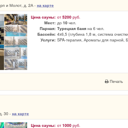
п и Молот, д. 2А -
на карте
Цена сауны:
от
5200
руб.
Мест:
до
10
чел.
Парная:
Турецкая баня
на 6 чел.
Бассейн:
4x6,5 (глубина 1,8 м, система очистк
Услуги:
SPA-терапия, Ароматы для парной, 
Печать
. 30 -
на карте
Цена сауны:
от
1000
руб.