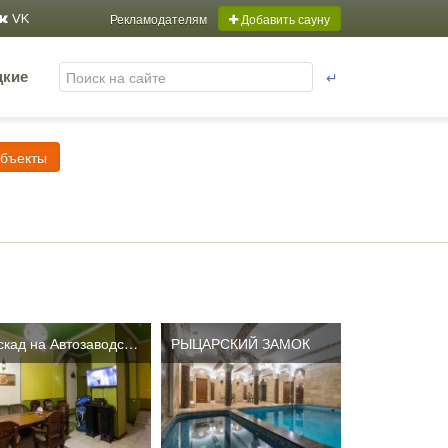
Рекламодателям
Добавить сауну
VK
↵
цкие
объекты
Каскад на Автозаводской
РЫЦАРСКИЙ ЗАМОК