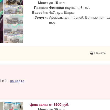
Мест:
до
15
чел.
Парная:
Финская сауна
на 6 чел.
Бассейн:
4х7, душ Шарко
Услуги:
Ароматы для парной, Банные принад
шоу
Печать
 к.2 -
на карте
Цена зала:
от
3500
руб.
Мест:
до
20
чел.