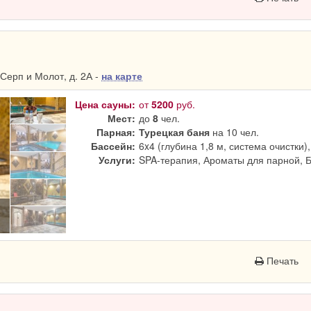
Серп и Молот, д. 2А -
на карте
Цена сауны:
от
5200
руб.
Мест:
до
8
чел.
Парная:
Турецкая баня
на 10 чел.
Бассейн:
6x4 (глубина 1,8 м, система очистки)
Услуги:
SPA-терапия, Ароматы для парной, 
Печать