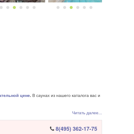
ательной цене
.
В саунах из нашего каталога вас и
ение воды в бассейнах, все эти пункты
Читать далее...
йт Клуб Саун, подобрать лучшее заведение и
8(495) 362-17-75