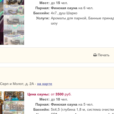
Мест:
до
15
чел.
Парная:
Финская сауна
на 6 чел.
Бассейн:
4х7, душ Шарко
Услуги:
Ароматы для парной, Банные принад
шоу
Печать
Серп и Молот, д. 2А -
на карте
Цена сауны:
от
3500
руб.
Мест:
до
10
чел.
Парная:
Финская сауна
на 5 чел.
Бассейн:
5x4,5 (глубина 1,8 м, система очистк