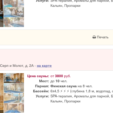
Услуги:
SPA-терапия, Ароматы для парной, 
Кальян, Пропарки
Печать
Серп и Молот, д. 2А -
на карте
Цена сауны:
от
3800
руб.
Мест:
до
10
чел.
Парная:
Финская сауна
на 8 чел.
Бассейн:
6x4,5 ⚡ ⚡ ⚡ (глубина 1,8 м, водопад, 
Услуги:
SPA-терапия, Ароматы для парной, 
Кальян, Пропарки