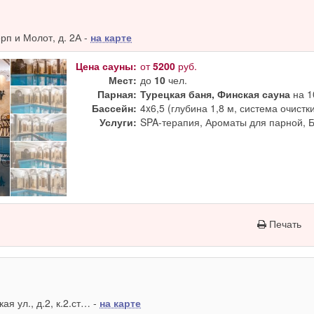
п и Молот, д. 2А -
на карте
Цена сауны:
от
5200
руб.
Мест:
до
10
чел.
Парная:
Турецкая баня, Финская сауна
на 1
Бассейн:
4x6,5 (глубина 1,8 м, система очистк
Услуги:
SPA-терапия, Ароматы для парной, 
Печать
я ул., д.2, к.2.ст… -
на карте