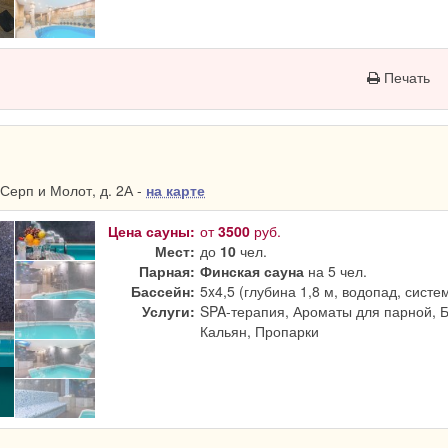
Печать
Серп и Молот, д. 2А -
на карте
Цена сауны:
от
3500
руб.
Мест:
до
10
чел.
Парная:
Финская сауна
на 5 чел.
Бассейн:
5x4,5 (глубина 1,8 м, водопад, систе
Услуги:
SPA-терапия, Ароматы для парной, 
Кальян, Пропарки