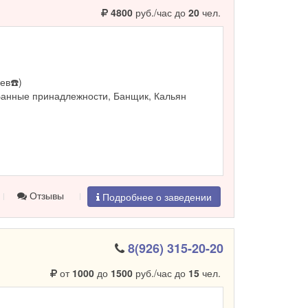
4800
руб./час до
20
чел.
ев☎️)
Банные принадлежности, Банщик, Кальян
Отзывы
Подробнее о заведении
8(926) 315-20-20
от
1000
до
1500
руб./час до
15
чел.