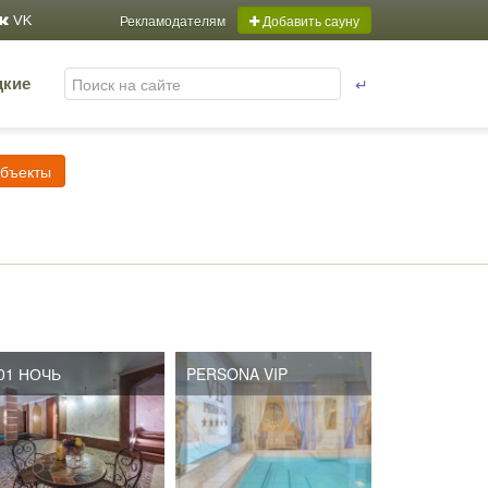
Рекламодателям
Добавить сауну
VK
↵
цкие
объекты
01 НОЧЬ
PERSONA VIP