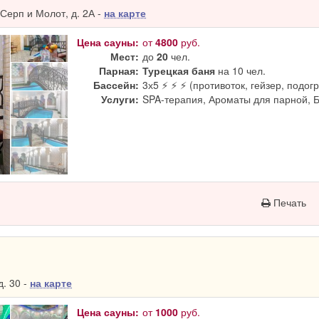
Серп и Молот, д. 2А -
на карте
Цена сауны:
от
4800
руб.
Мест:
до
20
чел.
Парная:
Турецкая баня
на 10 чел.
Бассейн:
3х5 ⚡ ⚡ ⚡ (противоток, гейзер, подогр
Услуги:
SPA-терапия, Ароматы для парной, 
Печать
. 30 -
на карте
Цена сауны:
от
1000
руб.