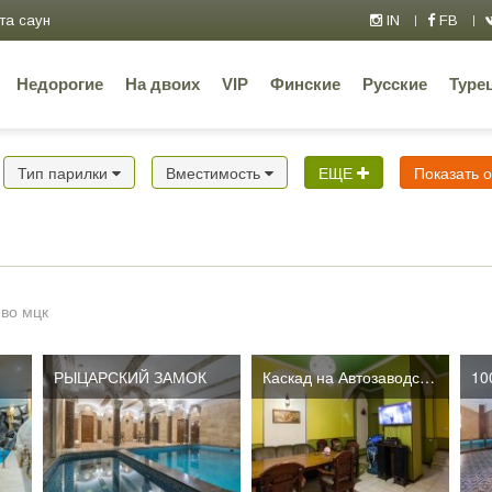
та саун
IN
FB
Недорогие
На двоих
VIP
Финские
Русские
Туре
Тип парилки
Вместимость
ЕЩЕ
Показать 
во мцк
РЫЦАРСКИЙ ЗАМОК
Каскад на Автозаводской
10