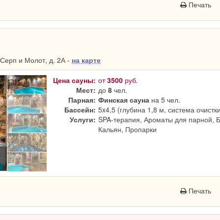
Печать
Серп и Молот, д. 2А -
на карте
Цена сауны:
от
3500
руб.
Мест:
до
8
чел.
Парная:
Финская сауна
на 5 чел.
Бассейн:
5x4,5 (глубина 1,8 м, система очистк
Услуги:
SPA-терапия, Ароматы для парной, 
Кальян, Пропарки
Печать