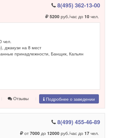
8(495) 362-13-00
5200
руб./час до
10
чел.
0 чел.
и), джакузи на 8 мест
Банные принадлежности, Банщик, Кальян
Отзывы
Подробнее о заведении
8(499) 455-46-89
от
7000
до
12000
руб./час до
17
чел.