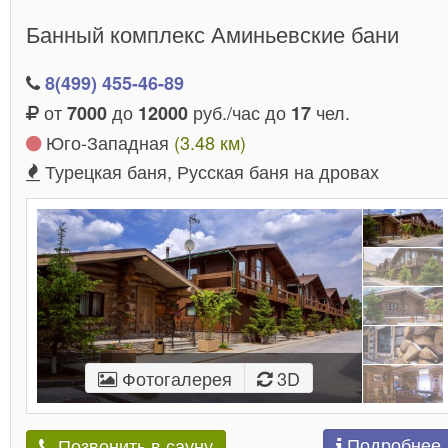
Банный комплекс Аминьевские бани
8(499) 455-46-89
от
до
руб./час до
чел.
7000
12000
17
Юго-Западная
(3.48 км)
Турецкая баня, Русская баня на дровах
Фотогалерея
3D
Подробнее
Позвонить в сауну