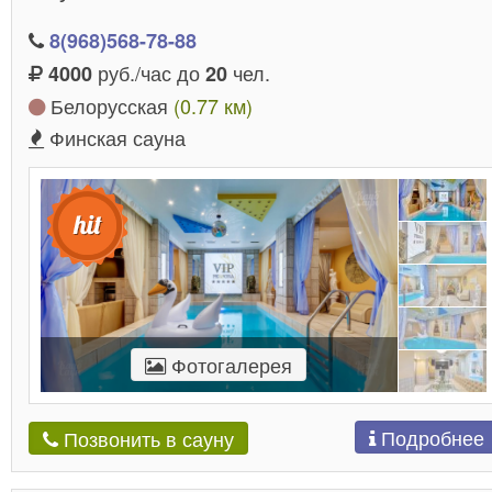
8(968)568-78-88
руб./час до
чел.
4000
20
Белорусская
(0.77 км)
Финская сауна
Фотогалерея
Подробнее
Позвонить в сауну