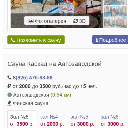
Фотогалерея
3D
Подробнее
Позвонить в сауну
Сауна Каскад на Автозаводской
8(925) 475-63-89
от
до
руб./час до
чел.
2000
3500
15
Автозаводская
(0.54 км)
Финская сауна
Зал №8
зал №4
зал №5
зал №6
от
р.
от
р.
от
р.
от
р.
3500
2000
3000
3000