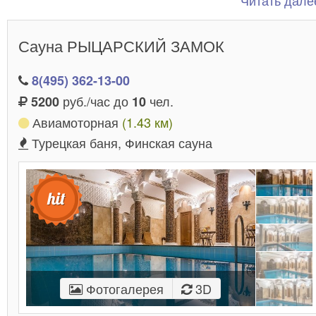
Читать далее
Москвы возле улицы Большая Калитниковская.
Тут вам обязательно понравится и захочется повто
Сауна РЫЦАРСКИЙ ЗАМОК
восхитительного времяпрепровождения.
8(495) 362-13-00
руб./час до
чел.
5200
10
Авиамоторная
(1.43 км)
Турецкая баня, Финская сауна
Фотогалерея
3D