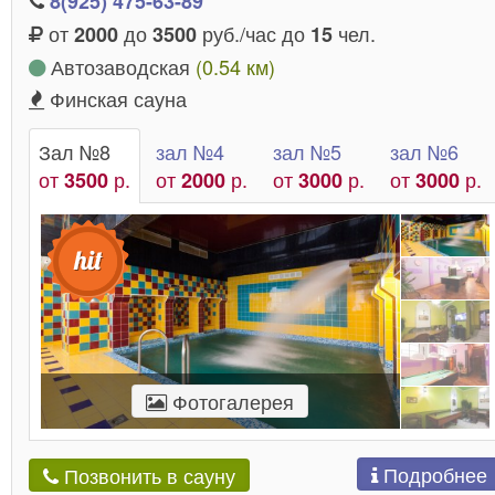
8(925) 475-63-89
от
до
руб./час до
чел.
2000
3500
15
Автозаводская
(0.54 км)
Финская сауна
Зал №8
зал №4
зал №5
зал №6
от
р.
от
р.
от
р.
от
р.
3500
2000
3000
3000
Фотогалерея
Подробнее
Позвонить в сауну