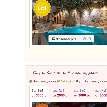
Фотогалерея
3D
Сауна Каскад на Автозаводской
Автозаводская
(0.54 км)
ул. Автозаводская,
Зал №8
зал №4
зал №5
зал №6
от
3500
р.
от
2000
р.
от
3000
р.
от
300