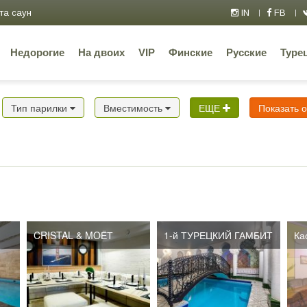
та саун
IN
FB
Недорогие
На двоих
VIP
Финские
Русские
Туре
Тип парилки
Вместимость
ЕЩЕ
Показать 
CRISTAL & MOЁТ
1-й ТУРЕЦКИЙ ГАМБИТ