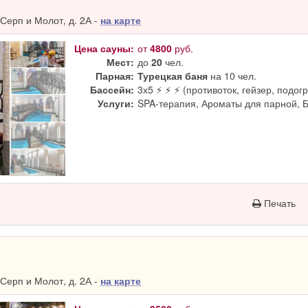
Серп и Молот, д. 2А -
на карте
Цена сауны:
от
4800
руб.
Мест:
до
20
чел.
Парная:
Турецкая баня
на 10 чел.
Бассейн:
3х5 ⚡ ⚡ ⚡ (противоток, гейзер, подогр
Услуги:
SPA-терапия, Ароматы для парной, 
Печать
Серп и Молот, д. 2А -
на карте