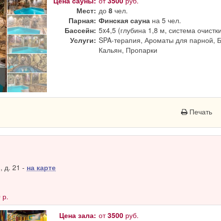
Цена сауны:
от
3500
руб.
Мест:
до
8
чел.
Парная:
Финская сауна
на 5 чел.
Бассейн:
5x4,5 (глубина 1,8 м, система очистк
Услуги:
SPA-терапия, Ароматы для парной, 
Кальян, Пропарки
Печать
 д. 21 -
на карте
0
р.
Цена зала:
от
3500
руб.