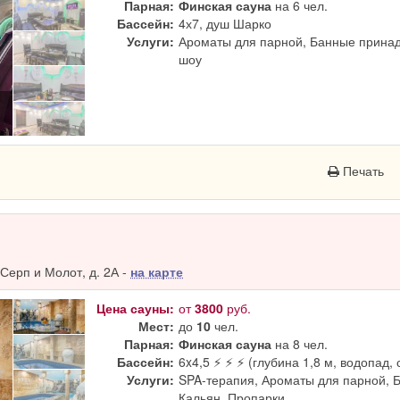
Парная:
Финская сауна
на 6 чел.
Бассейн:
4х7, душ Шарко
Услуги:
Ароматы для парной, Банные принад
шоу
Печать
Серп и Молот, д. 2А -
на карте
Цена сауны:
от
3800
руб.
Мест:
до
10
чел.
Парная:
Финская сауна
на 8 чел.
Бассейн:
6x4,5 ⚡ ⚡ ⚡ (глубина 1,8 м, водопад, 
Услуги:
SPA-терапия, Ароматы для парной, 
Кальян, Пропарки