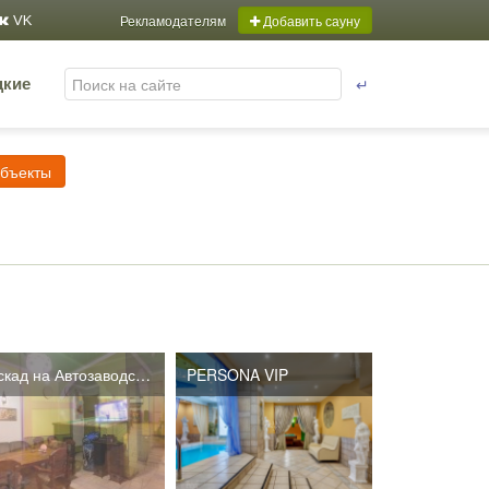
Рекламодателям
Добавить сауну
VK
↵
цкие
объекты
Каскад на Автозаводской
PERSONA VIP