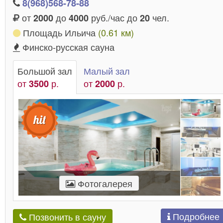
8(968)568-78-88
от
до
руб./час до
чел.
2000
4000
20
Площадь Ильича
(0.61 км)
Финско-русская сауна
Большой зал
Малый зал
от
р.
от
р.
3500
2000
Фотогалерея
Подробнее
Позвонить в сауну