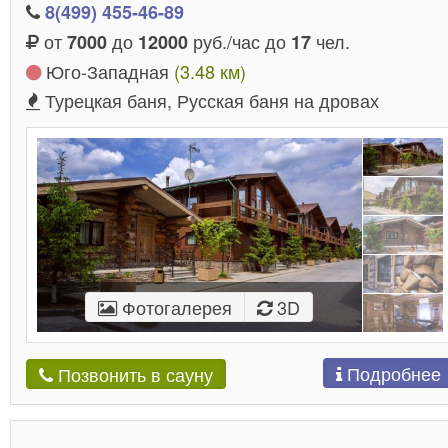
8(499) 455-46-89
от
до
руб./час до
чел.
7000
12000
17
Юго-Западная
(3.48 км)
Турецкая баня, Русская баня на дровах
Фотогалерея
3D
Подробнее
Позвонить в сауну