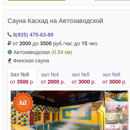
Сауна Каскад на Автозаводской
8(925) 475-63-89
от
до
руб./час до
чел.
2000
3500
15
Автозаводская
(0.54 км)
Финская сауна
Зал №8
зал №4
зал №5
зал №6
от
р.
от
р.
от
р.
от
р.
3500
2000
3000
3000