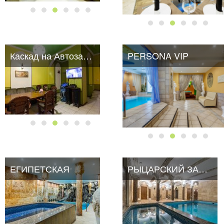
Каскад на Автозаводской
PERSONA VIP
ЕГИПЕТСКАЯ
ЕГИПЕТСКАЯ
РЫЦАРСКИЙ ЗАМОК