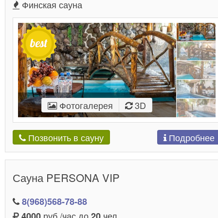
Финская сауна
Фотогалерея
3D
Подробнее
Позвонить в сауну
Сауна PERSONA VIP
8(968)568-78-88
руб./час до
чел.
4000
20