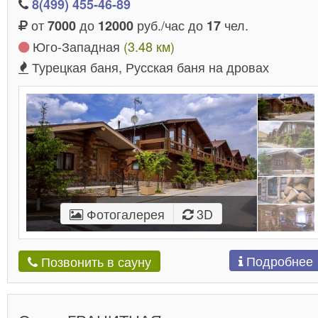
8(499) 455-46-89
от
до
руб./час до
чел.
7000
12000
17
Юго-Западная
(3.48 км)
Турецкая баня, Русская баня на дровах
Фотогалерея
3D
Подробнее
Позвонить в сауну