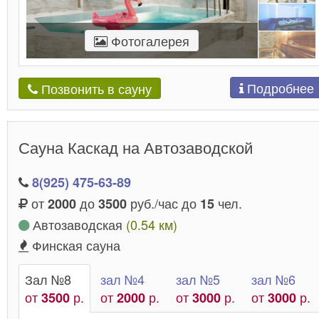
Фотогалерея
Подробнее
Позвонить в сауну
Сауна Каскад на Автозаводской
8(925) 475-63-89
от
до
руб./час до
чел.
2000
3500
15
Автозаводская
(0.54 км)
Финская сауна
Зал №8
зал №4
зал №5
зал №6
от
р.
от
р.
от
р.
от
р.
3500
2000
3000
3000