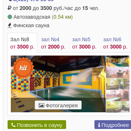
от
до
руб./час до
чел.
2000
3500
15
Автозаводская
(0.54 км)
Финская сауна
Зал №8
зал №4
зал №5
зал №6
от
р.
от
р.
от
р.
от
р.
3500
2000
3000
3000
Фотогалерея
Подробнее
Позвонить в сауну