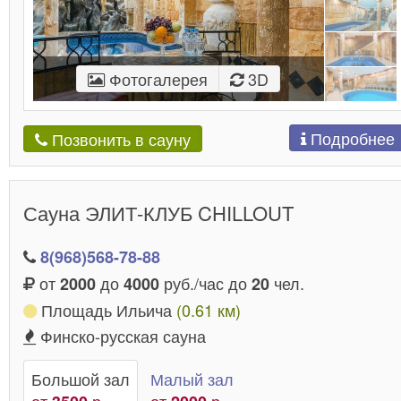
Фотогалерея
3D
Подробнее
Позвонить в сауну
Сауна ЭЛИТ-КЛУБ CHILLOUT
8(968)568-78-88
от
до
руб./час до
чел.
2000
4000
20
Площадь Ильича
(0.61 км)
Финско-русская сауна
Большой зал
Малый зал
от
р.
от
р.