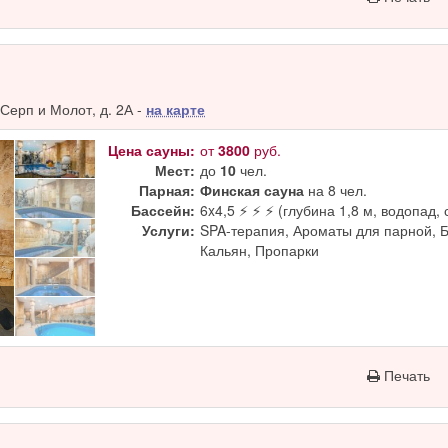
Серп и Молот, д. 2А -
на карте
Цена сауны:
от
3800
руб.
Мест:
до
10
чел.
Парная:
Финская сауна
на 8 чел.
Бассейн:
6x4,5 ⚡ ⚡ ⚡ (глубина 1,8 м, водопад, 
Услуги:
SPA-терапия, Ароматы для парной, 
Кальян, Пропарки
Печать