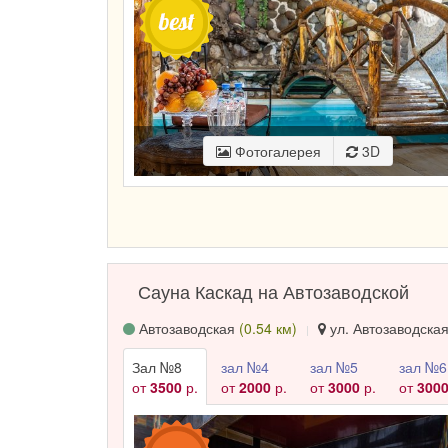
Фотогалерея
3D
Сауна Каскад на Автозаводской
Автозаводская
(0.54 км)
ул. Автозаводская,
Зал №8
зал №4
зал №5
зал №6
от
3500
р.
от
2000
р.
от
3000
р.
от
300