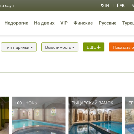
та саун
IN
FB
Недорогие
На двоих
VIP
Финские
Русские
Туре
Тип парилки
Вместимость
ЕЩЕ
Показать 
Каскад на Автозаводской
1001 НОЧЬ
РЫЦАРСКИЙ ЗАМОК
ЕГ