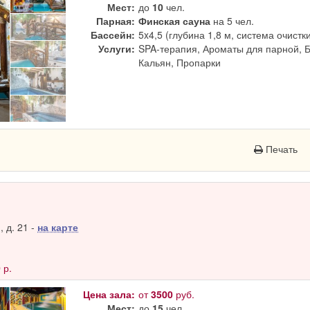
Мест:
до
10
чел.
Парная:
Финская сауна
на 5 чел.
Бассейн:
5x4,5 (глубина 1,8 м, система очистк
Услуги:
SPA-терапия, Ароматы для парной, 
Кальян, Пропарки
Печать
 д. 21 -
на карте
0
р.
Цена зала:
от
3500
руб.
Мест:
до
15
чел.