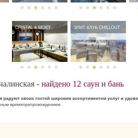
CRISTAL & MOЁТ
ЭЛИТ-КЛУБ CHILLOUT
чалинская -
найдено 12 саун и бань
я радуют своих гостей широким ассортиментом услуг и удов
енным времяпрепровождением.