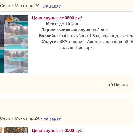
Серп и Молот, д. 2А -
на карте
Цена сауны:
от
3500
руб.
Мест:
до
10
чел.
Парная:
Финская сауна
на 5 чел.
Бассейн:
5x4,5 (глубина 1,8 м, водопад, систе
Услуги:
SPA-терапия, Ароматы для парной, 
Кальян, Пропарки
Печать
Серп и Молот, д. 2А -
на карте
Цена сауны:
от
3500
руб.