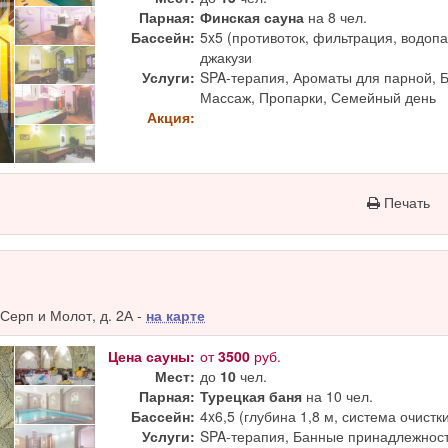
Парная:
Финская сауна
на 8 чел.
Бассейн:
5x5 (противоток, фильтрация, водопад
джакузи
Услуги:
SPA-терапия, Ароматы для парной, 
Массаж, Пропарки, Семейный день
Акция:
Печать
Серп и Молот, д. 2А -
на карте
Цена сауны:
от
3500
руб.
Мест:
до
10
чел.
Парная:
Турецкая баня
на 10 чел.
Бассейн:
4x6,5 (глубина 1,8 м, система очистк
Услуги:
SPA-терапия, Банные принадлежност