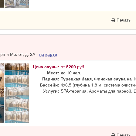
Печать
п и Молот, д. 2А -
на карте
Цена сауны:
от
5200
руб.
Мест:
до
10
чел.
Парная:
Турецкая баня, Финская сауна
на 1
Бассейн:
4x6,5 (глубина 1,8 м, система очистк
Услуги:
SPA-терапия, Ароматы для парной, 
Печать