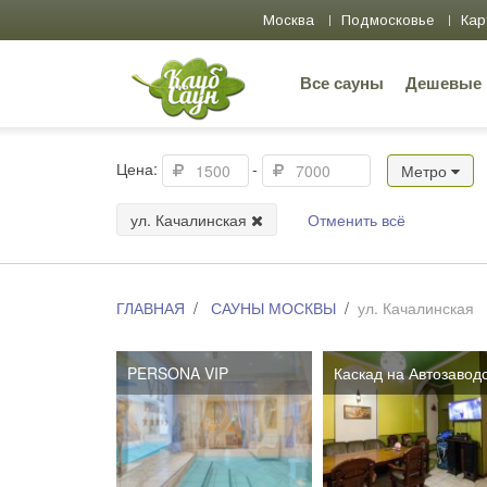
Москва
Подмосковье
Кар
Все сауны
Дешевые
Цена:
-
Метро
ул. Качалинская
Отменить всё
ГЛАВНАЯ
САУНЫ МОСКВЫ
ул. Качалинская
PERSONA VIP