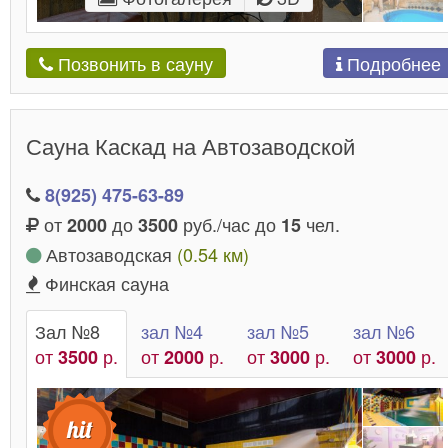
Подробнее
Позвонить в сауну
Сауна Каскад на Автозаводской
8(925) 475-63-89
от
до
руб./час до
чел.
2000
3500
15
Автозаводская
(0.54 км)
Финская сауна
Зал №8
зал №4
зал №5
зал №6
от
р.
от
р.
от
р.
от
р.
3500
2000
3000
3000