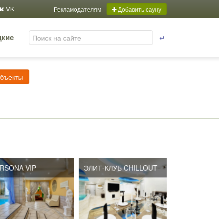
Рекламодателям
Добавить сауну
VK
↵
цкие
объекты
RSONA VIP
ЭЛИТ-КЛУБ CHILLOUT