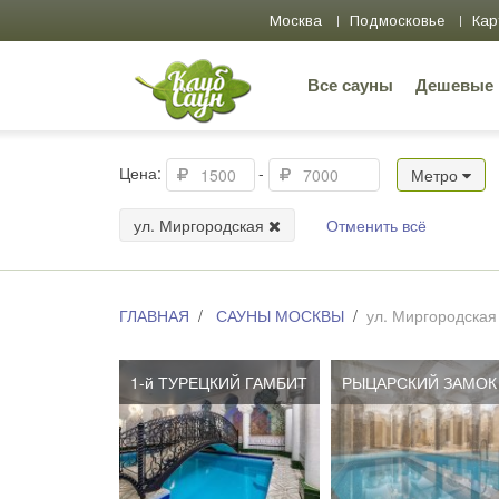
Москва
Подмосковье
Кар
Все сауны
Дешевые
Цена:
-
Метро
ул. Миргородская
Отменить всё
ГЛАВНАЯ
САУНЫ МОСКВЫ
ул. Миргородская
1-й ТУРЕЦКИЙ ГАМБИТ
РЫЦАРСКИЙ ЗАМОК