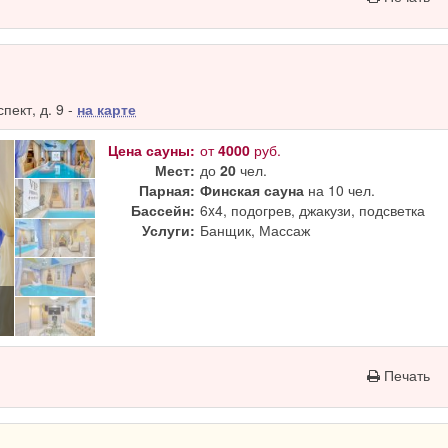
ект, д. 9 -
на карте
Цена сауны:
от
4000
руб.
Мест:
до
20
чел.
Парная:
Финская сауна
на 10 чел.
Бассейн:
6x4, подогрев, джакузи, подсветка
Услуги:
Банщик, Массаж
Печать