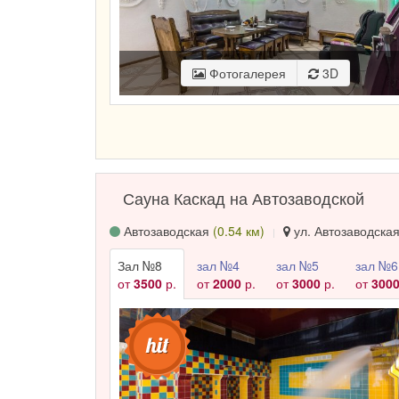
Фотогалерея
3D
Сауна Каскад на Автозаводской
Автозаводская
(0.54 км)
ул. Автозаводская,
Зал №8
зал №4
зал №5
зал №6
от
3500
р.
от
2000
р.
от
3000
р.
от
300