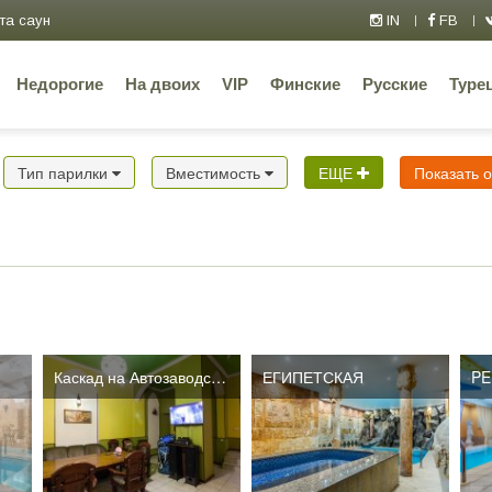
та саун
IN
FB
Недорогие
На двоих
VIP
Финские
Русские
Туре
Тип парилки
Вместимость
ЕЩЕ
Показать 
Каскад на Автозаводской
ЕГИПЕТСКАЯ
PE