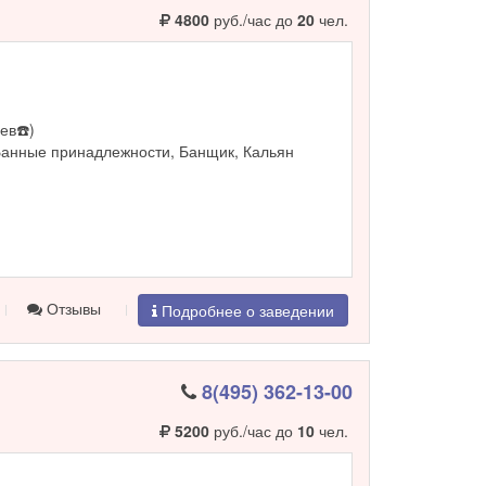
4800
руб./час до
20
чел.
ев☎️)
Банные принадлежности, Банщик, Кальян
Отзывы
Подробнее о заведении
8(495) 362-13-00
5200
руб./час до
10
чел.