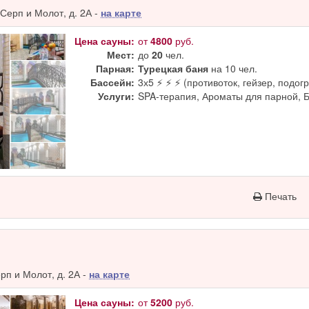
Серп и Молот, д. 2А -
на карте
Цена сауны:
от
4800
руб.
Мест:
до
20
чел.
Парная:
Турецкая баня
на 10 чел.
Бассейн:
3х5 ⚡ ⚡ ⚡ (противоток, гейзер, подогр
Услуги:
SPA-терапия, Ароматы для парной, 
Печать
п и Молот, д. 2А -
на карте
Цена сауны:
от
5200
руб.