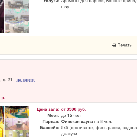
Услуги:
Ароматы для парной, Банные принад
шоу
Печать
 д. 21 -
на карте
0
р.
Цена зала:
от
3500
руб.
Мест:
до
15
чел.
Парная:
Финская сауна
на 8 чел.
Бассейн:
5x5 (противоток, фильтрация, водопад
джакузи