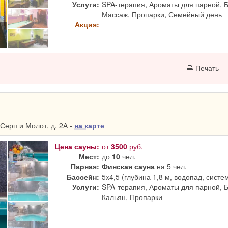
Услуги:
SPA-терапия, Ароматы для парной, 
Массаж, Пропарки, Семейный день
Акция:
Печать
Серп и Молот, д. 2А -
на карте
Цена сауны:
от
3500
руб.
Мест:
до
10
чел.
Парная:
Финская сауна
на 5 чел.
Бассейн:
5x4,5 (глубина 1,8 м, водопад, систе
Услуги:
SPA-терапия, Ароматы для парной, 
Кальян, Пропарки