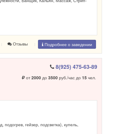
лежности, Банщик, Кальян, Массаж, Стрип-
Отзывы
Подробнее о заведении
8(925) 475-63-89
от
2000
до
3500
руб./час до
15
чел.
, подогрев, гейзер, подсветка), купель,