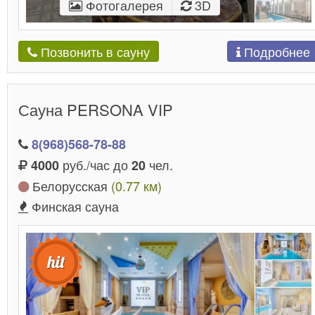
Фотогалерея
3D
Подробнее
Позвонить в сауну
Сауна PERSONA VIP
8(968)568-78-88
руб./час до
чел.
4000
20
Белорусская
(0.77 км)
Финская сауна