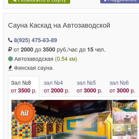
Сауна Каскад на Автозаводской
8(925) 475-63-89
от
до
руб./час до
чел.
2000
3500
15
Автозаводская
(0.54 км)
Финская сауна
Зал №8
зал №4
зал №5
зал №6
от
р.
от
р.
от
р.
от
р.
3500
2000
3000
3000