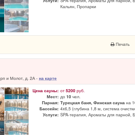
Услуги:
SPA-терапия, Ароматы для парной, 
Кальян, Пропарки
Печать
п и Молот, д. 2А -
на карте
Цена сауны:
от
5200
руб.
Мест:
до
10
чел.
Парная:
Турецкая баня, Финская сауна
на 1
Бассейн:
4x6,5 (глубина 1,8 м, система очистк
Услуги:
SPA-терапия, Ароматы для парной, 