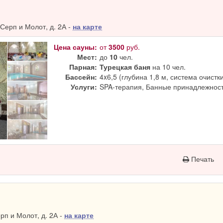
Серп и Молот, д. 2А -
на карте
Цена сауны:
от
3500
руб.
Мест:
до
10
чел.
Парная:
Турецкая баня
на 10 чел.
Бассейн:
4x6,5 (глубина 1,8 м, система очистк
Услуги:
SPA-терапия, Банные принадлежност
Печать
п и Молот, д. 2А -
на карте