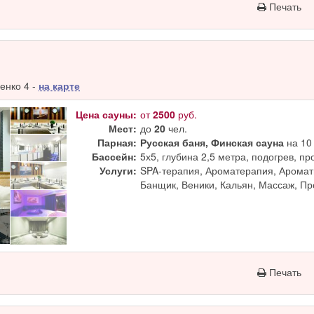
Печать
енко 4 -
на карте
Цена сауны:
от
2500
руб.
Мест:
до
20
чел.
Парная:
Русская баня, Финская сауна
на 10 
Бассейн:
5х5, глубина 2,5 метра, подогрев, п
Услуги:
SPA-терапия, Ароматерапия, Аромат
Банщик, Веники, Кальян, Массаж, П
Печать