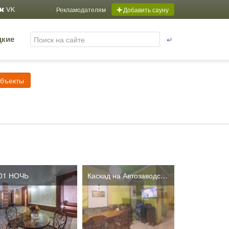
Рекламодателям
Добавить сауну
VK
↵
цкие
объекты
01 НОЧЬ
Каскад на Автозаводской