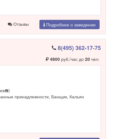
Отзывы
Подробнее о заведении
8(495) 362-17-75
4800
руб./час до
20
чел.
ев☎️)
Банные принадлежности, Банщик, Кальян