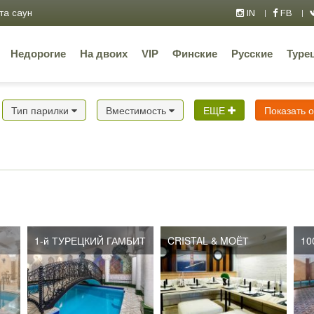
та саун
IN
FB
Недорогие
На двоих
VIP
Финские
Русские
Туре
Тип парилки
Вместимость
ЕЩЕ
Показать 
1-й ТУРЕЦКИЙ ГАМБИТ
CRISTAL & MOЁТ
10