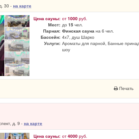
. 30 -
на карте
Цена сауны:
от
1000
руб.
Мест:
до
15
чел.
Парная:
Финская сауна
на 6 чел.
Бассейн:
4х7, душ Шарко
Услуги:
Ароматы для парной, Банные принад
шоу
Печать
ект, д. 9 -
на карте
Цена сауны:
от
4000
руб.