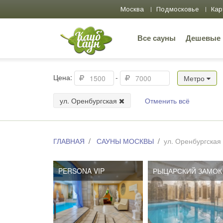
Москва
Подмосковье
Кар
Все сауны
Дешевые
Цена:
-
Метро
ул. Оренбургская
Отменить всё
ГЛАВНАЯ
САУНЫ МОСКВЫ
ул. Оренбургская
PERSONA VIP
РЫЦАРСКИЙ ЗАМОК