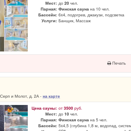
Мест:
до
20
чел.
Парная:
Финская сауна
на 10 чел.
Бассейн:
6x4, подогрев, джакузи, подсветка
Услуги:
Банщик, Массаж
Печать
Серп и Молот, д. 2А -
на карте
Цена сауны:
от
3500
руб.
Мест:
до
10
чел.
Парная:
Финская сауна
на 5 чел.
Бассейн:
5x4,5 (глубина 1,8 м, водопад, систе