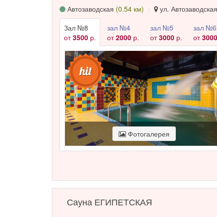
Автозаводская
(0.54 км)
ул. Автозаводская,
Зал №8
зал №4
зал №5
зал №6
от
3500
р.
от
2000
р.
от
3000
р.
от
300
Фотогалерея
Сауна ЕГИПЕТСКАЯ