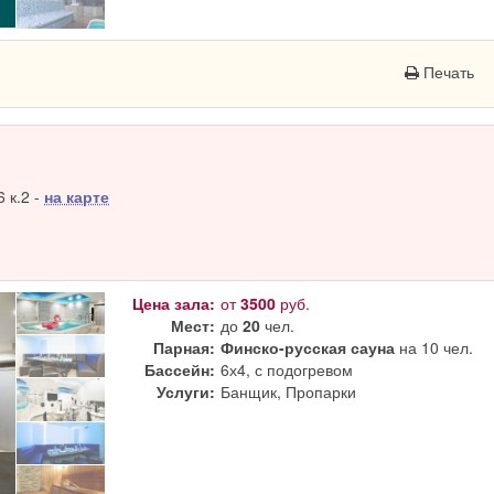
Печать
 к.2 -
на карте
Цена зала:
от
3500
руб.
Мест:
до
20
чел.
Парная:
Финско-русская сауна
на 10 чел.
Бассейн:
6х4, с подогревом
Услуги:
Банщик, Пропарки