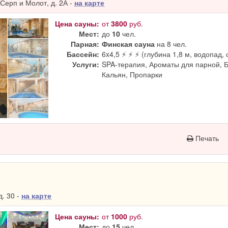
Серп и Молот, д. 2А -
на карте
Цена сауны:
от
3800
руб.
Мест:
до
10
чел.
Парная:
Финская сауна
на 8 чел.
Бассейн:
6x4,5 ⚡ ⚡ ⚡ (глубина 1,8 м, водопад, 
Услуги:
SPA-терапия, Ароматы для парной, 
Кальян, Пропарки
Печать
. 30 -
на карте
Цена сауны:
от
1000
руб.
Мест:
до
15
чел.