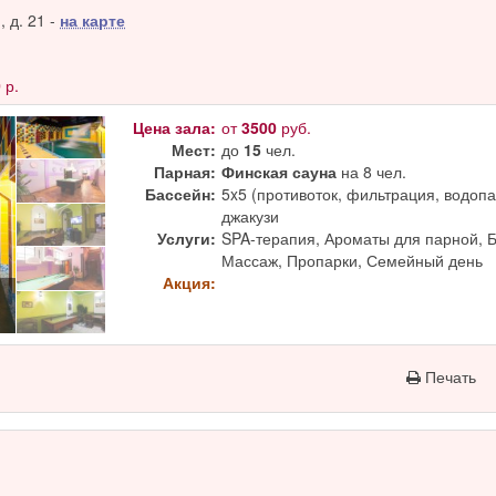
 д. 21 -
на карте
0
р.
Цена зала:
от
3500
руб.
Мест:
до
15
чел.
Парная:
Финская сауна
на 8 чел.
Бассейн:
5x5 (противоток, фильтрация, водопад
джакузи
Услуги:
SPA-терапия, Ароматы для парной, 
Массаж, Пропарки, Семейный день
Акция:
Печать