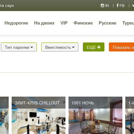
та саун
IN
FB
Недорогие
На двоих
VIP
Финские
Русские
Туре
Тип парилки
Вместимость
ЕЩЕ
Показать 
ЭЛИТ-КЛУБ CHILLOUT
ЭЛИТ-КЛУБ CHILLOUT
1001 НОЧЬ
1-