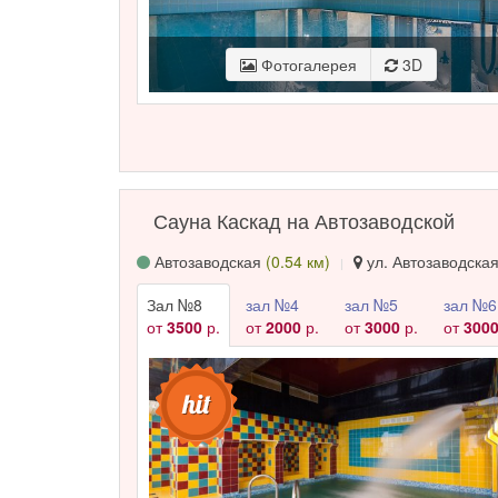
Фотогалерея
3D
Сауна Каскад на Автозаводской
Автозаводская
(0.54 км)
ул. Автозаводская,
Зал №8
зал №4
зал №5
зал №6
от
3500
р.
от
2000
р.
от
3000
р.
от
300