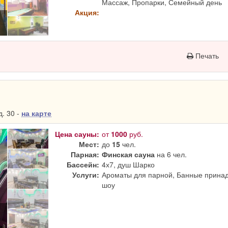
Массаж, Пропарки, Семейный день
Акция:
Печать
. 30 -
на карте
Цена сауны:
от
1000
руб.
Мест:
до
15
чел.
Парная:
Финская сауна
на 6 чел.
Бассейн:
4х7, душ Шарко
Услуги:
Ароматы для парной, Банные принад
шоу