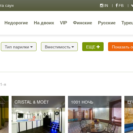
та саун
IN
FB
Недорогие
На двоих
VIP
Финские
Русские
Туре
Тип парилки
Вместимость
ЕЩЕ
Показать 
1-я
Каскад на Автозаводской
CRISTAL & MOЁТ
1001 НОЧЬ
ЕГ