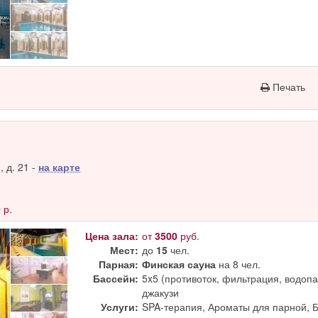
Печать
 д. 21 -
на карте
0
р.
Цена зала:
от
3500
руб.
Мест:
до
15
чел.
Парная:
Финская сауна
на 8 чел.
Бассейн:
5x5 (противоток, фильтрация, водопад
джакузи
Услуги:
SPA-терапия, Ароматы для парной, 