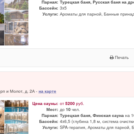
Парная:
Турецкая баня, Русская баня на д
Бассейн:
3x5
Услуги:
Ароматы для парной, Банные принад
Печать
п и Молот, д. 2А -
на карте
Цена сауны:
от
5200
руб.
Мест:
до
10
чел.
Парная:
Турецкая баня, Финская сауна
на 1
Бассейн:
4x6,5 (глубина 1,8 м, система очистк
Услуги:
SPA-терапия, Ароматы для парной, 