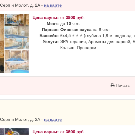
Серп и Молот, д. 2А -
на карте
Цена сауны:
от
3800
руб.
Мест:
до
10
чел.
Парная:
Финская сауна
на 8 чел.
Бассейн:
6x4,5 ⚡ ⚡ ⚡ (глубина 1,8 м, водопад, 
Услуги:
SPA-терапия, Ароматы для парной, 
Кальян, Пропарки
Печать
Серп и Молот, д. 2А -
на карте
Цена сауны:
от
3500
руб.