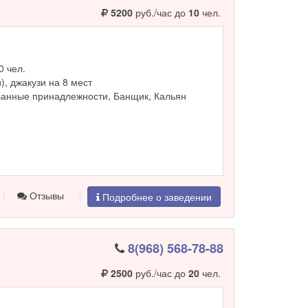
5200
руб./час до
10
чел.
0 чел.
и), джакузи на 8 мест
Банные принадлежности, Банщик, Кальян
Отзывы
Подробнее о заведении
8(968) 568-78-88
2500
руб./час до
20
чел.