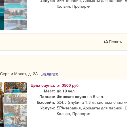
Услуги:
SPA-терапия, Ароматы для парной, 
Кальян, Пропарки
Печать
Серп и Молот, д. 2А -
на карте
Цена сауны:
от
3500
руб.
Мест:
до
10
чел.
Парная:
Финская сауна
на 5 чел.
Бассейн:
5x4,5 (глубина 1,8 м, система очистк
Услуги:
SPA-терапия, Ароматы для парной, 
Кальян, Пропарки