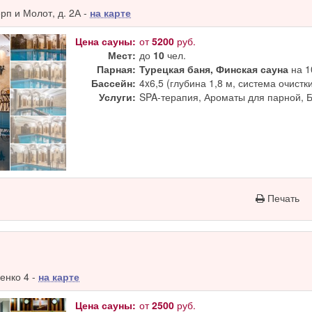
п и Молот, д. 2А -
на карте
Цена сауны:
от
5200
руб.
Мест:
до
10
чел.
Парная:
Турецкая баня, Финская сауна
на 1
Бассейн:
4x6,5 (глубина 1,8 м, система очистк
Услуги:
SPA-терапия, Ароматы для парной, 
Печать
енко 4 -
на карте
Цена сауны:
от
2500
руб.