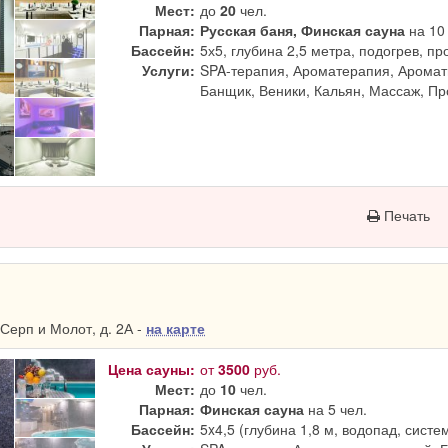
Мест:
до
20
чел.
Парная:
Русская баня, Финская сауна
на 10 
Бассейн:
5х5, глубина 2,5 метра, подогрев, п
Услуги:
SPA-терапия, Ароматерапия, Аромат
Банщик, Веники, Кальян, Массаж, П
Печать
Серп и Молот, д. 2А -
на карте
Цена сауны:
от
3500
руб.
Мест:
до
10
чел.
Парная:
Финская сауна
на 5 чел.
Бассейн:
5x4,5 (глубина 1,8 м, водопад, систе