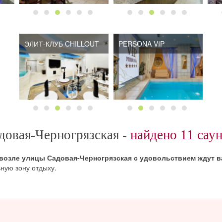
ЭЛИТ-КЛУБ CHILLOUT
PERSONA VIP
довая-Черногрязская -
найдено 11 саун
 возле улицы Садовая-Черногрязская с удовольствием ждут в
ную зону отдыху.