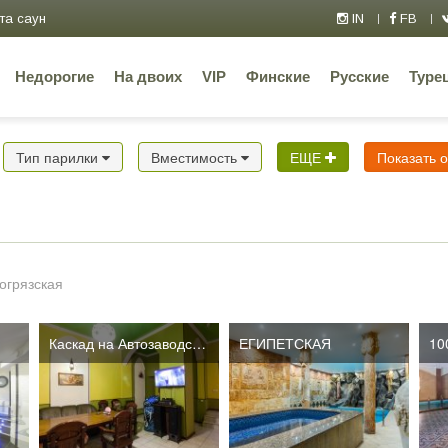
та саун
IN
FB
Недорогие
На двоих
VIP
Финские
Русские
Туре
Тип парилки
Вместимость
ЕЩЕ
Показать 
огрязская
Каскад на Автозаводской
ЕГИПЕТСКАЯ
10