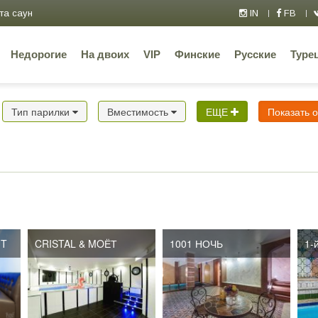
та саун
IN
FB
Недорогие
На двоих
VIP
Финские
Русские
Туре
Тип парилки
Вместимость
ЕЩЕ
Показать 
UT
CRISTAL & MOЁТ
1001 НОЧЬ
1-