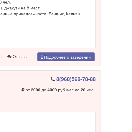
0 чел.
и), джакузи на 8 мест
Банные принадлежности, Банщик, Кальян
Отзывы
Подробнее о заведении
8(968)568-78-88
от
2000
до
4000
руб./час до
20
чел.