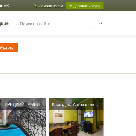
Рекламодателям
Добавить сауну
VK
↵
цкие
объекты
й ТУРЕЦКИЙ ГАМБИТ
Каскад на Автозаводской