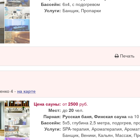
Бассейн:
6х4, с подогревом
Услуги:
Банщик, Пропарки
Печать
енко 4 -
на карте
Цена сауны:
от
2500
руб.
Мест:
до
20
чел.
Парная:
Русская баня, Финская сауна
на 10 
Бассейн:
5х5, глубина 2,5 метра, подогрев, п
Услуги:
SPA-терапия, Ароматерапия, Аромат
Банщик, Веники, Кальян, Массаж, П