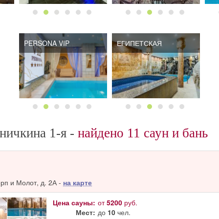
PERSONA VIP
ЕГИПЕТСКАЯ
ничкина 1-я -
найдено 11 саун и бань
п и Молот, д. 2А -
на карте
Цена сауны:
от
5200
руб.
Мест:
до
10
чел.