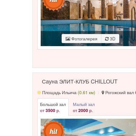
Фотогалерея
3D
Сауна ЭЛИТ-КЛУБ CHILLOUT
Площадь Ильича
(0.61 км)
Рогожский вал 6
Большой зал
Малый зал
от
3500
р.
от
2000
р.