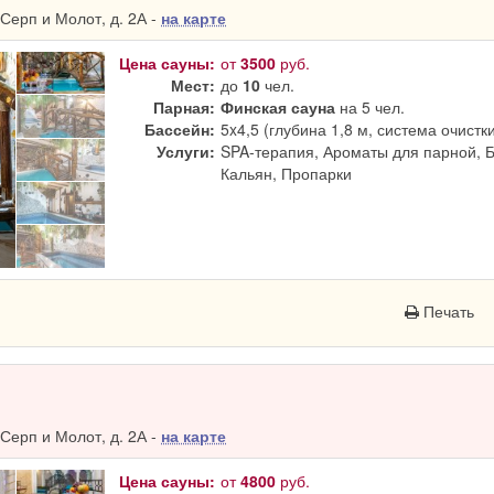
Серп и Молот, д. 2А -
на карте
Цена сауны:
от
3500
руб.
Мест:
до
10
чел.
Парная:
Финская сауна
на 5 чел.
Бассейн:
5x4,5 (глубина 1,8 м, система очистк
Услуги:
SPA-терапия, Ароматы для парной, 
Кальян, Пропарки
Печать
Серп и Молот, д. 2А -
на карте
Цена сауны:
от
4800
руб.