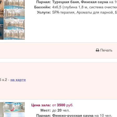
Парная:
Турецкая баня, Финская сауна
на 1
Бассейн:
4x6,5 (глубина 1,8 м, система очистк
Услуги:
SPA-терапия, Ароматы для парной, 
Печать
 к.2 -
на карте
Цена зала:
от
3500
руб.
Мест:
до
20
чел.
Парная:
Финско-русская сауна
на 10 чел.