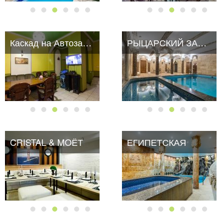
Каскад на Автозаводской
РЫЦАРСКИЙ ЗАМОК
CRISTAL & MOЁТ
CRISTAL & MOЁТ
ЕГИПЕТСКАЯ