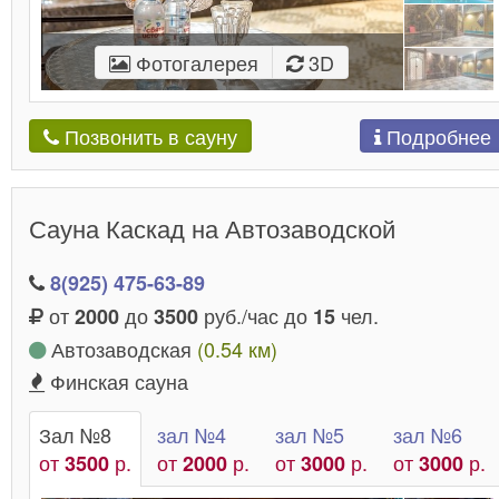
Фотогалерея
3D
Подробнее
Позвонить в сауну
Сауна Каскад на Автозаводской
8(925) 475-63-89
от
до
руб./час до
чел.
2000
3500
15
Автозаводская
(0.54 км)
Финская сауна
Зал №8
зал №4
зал №5
зал №6
от
р.
от
р.
от
р.
от
р.
3500
2000
3000
3000