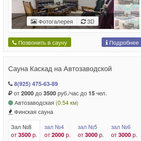
Фотогалерея
3D
Подробнее
Позвонить в сауну
Сауна Каскад на Автозаводской
8(925) 475-63-89
от
до
руб./час до
чел.
2000
3500
15
Автозаводская
(0.54 км)
Финская сауна
Зал №8
зал №4
зал №5
зал №6
от
р.
от
р.
от
р.
от
р.
3500
2000
3000
3000