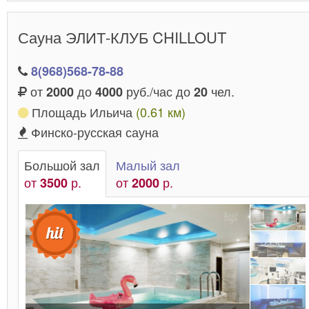
прекрасный отдых, где заодно с оздоровлением
можно великолепно и душевно пообщаться в тепло
Сауна ЭЛИТ-КЛУБ CHILLOUT
и комфортной обстановке.
8(968)568-78-88
от
до
руб./час до
чел.
2000
4000
20
Площадь Ильича
(0.61 км)
Финско-русская сауна
Большой зал
Малый зал
от
р.
от
р.
3500
2000