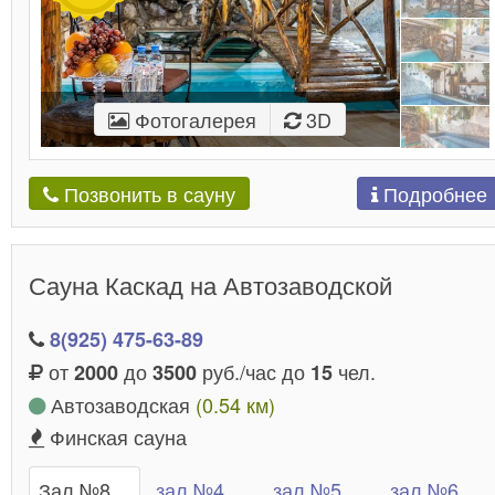
Фотогалерея
3D
Подробнее
Позвонить в сауну
Сауна Каскад на Автозаводской
8(925) 475-63-89
от
до
руб./час до
чел.
2000
3500
15
Автозаводская
(0.54 км)
Финская сауна
Зал №8
зал №4
зал №5
зал №6