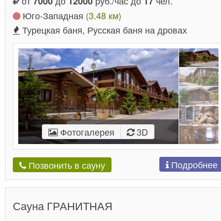
от
до
руб./час до
чел.
7000
12000
17
Юго-Западная
(3.48 км)
Турецкая баня, Русская баня на дровах
Фотогалерея
3D
Подробнее
Позвонить в сауну
Сауна ГРАНИТНАЯ