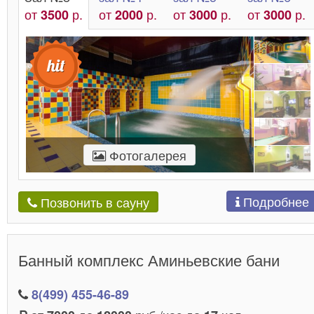
от
р.
от
р.
от
р.
от
р.
3500
2000
3000
3000
Фотогалерея
Подробнее
Позвонить в сауну
Банный комплекс Аминьевские бани
8(499) 455-46-89